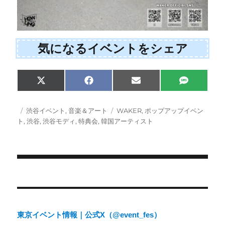
気になるイベントをシェア
Share
Share
Share
Share
X
F
E
S
on
on
on
on
(
a
m
M
T
c
a
S
w
e
i
投
カ
タ
渋谷イベント
,
音楽＆アート
WAKER
,
ポップアップイベン
i
b
l
稿
テ
グ
ト
,
渋谷
,
渋谷モディ
,
特典会
,
韓国アーティスト
t
o
日:
ゴ
t
o
e
k
リ
r
ー
)
投
稿
ナ
東京イベント情報｜公式X（@event_fes）