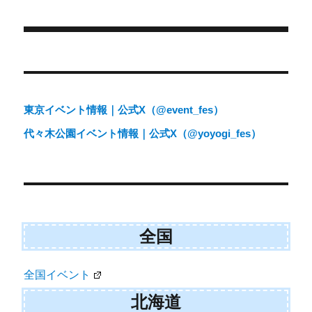
e
k
リ
r
ー
)
投
稿
ナ
東京イベント情報｜公式X（@event_fes）
ビ
代々木公園イベント情報｜公式X（@yoyogi_fes）
ゲ
ー
シ
ョ
全国
ン
全国イベント
北海道