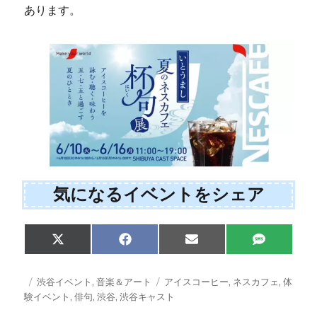
あります。
気になるイベントをシェア
Share
Share
Share
Share
X
F
E
S
on
on
on
on
(
a
m
M
T
c
a
S
w
e
i
投
カ
タ
渋谷イベント
,
音楽＆アート
アイスコーヒー
,
ネスカフェ
,
体
i
b
l
稿
テ
グ
験イベント
,
俳句
,
渋谷
,
渋谷キャスト
t
o
日:
ゴ
t
o