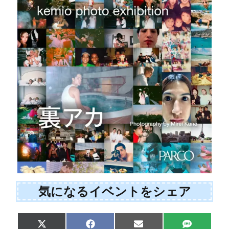
気になるイベントをシェア
Share
Share
Share
Share
X
F
E
S