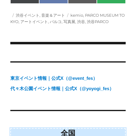
on
on
on
on
(
a
m
M
T
c
a
S
w
e
i
投
カ
タ
渋谷イベント
,
音楽＆アート
kemio
,
PARCO MUSEUM TO
i
b
l
稿
テ
グ
KYO
,
アートイベント
,
パルコ
,
写真展
,
渋谷
,
渋谷PARCO
t
o
日:
ゴ
t
o
e
k
リ
r
ー
)
投
稿
ナ
東京イベント情報｜公式X（@event_fes）
ビ
代々木公園イベント情報｜公式X（@yoyogi_fes）
ゲ
ー
シ
ョ
全国